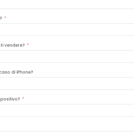
o?
sti vendere?
 caso di iPhone?
spositivo?