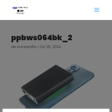
ppbws064bk_2
da
storeandfix
|
Ott 25, 2024