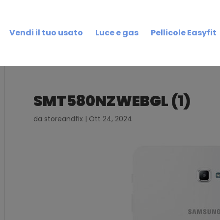
Vendi il tuo usato
Luce e gas
Pellicole Easyfit
SMT580NZWEBGL (1)
da
storeandfix
|
Ott 24, 2024