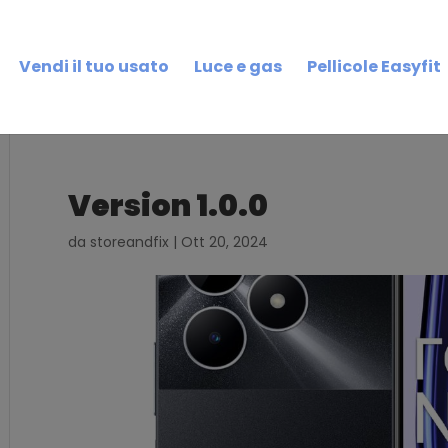
Vendi il tuo usato
Luce e gas
Pellicole Easyfit
Version 1.0.0
da
storeandfix
|
Ott 20, 2024