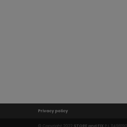
Privacy policy
© Copyright 2022
STORE and FIX
P.I. 1149819