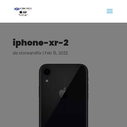
iphone-xr-2
da
storeandfix
|
Feb 15, 2022