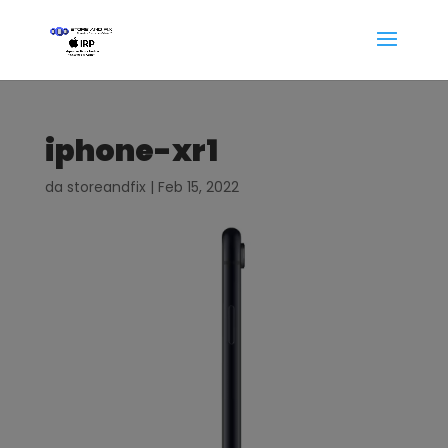
iphone-xr1
da
storeandfix
|
Feb 15, 2022